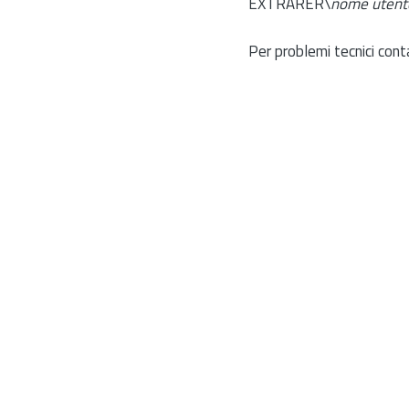
EXTRARER\
nome utent
Per problemi tecnici cont