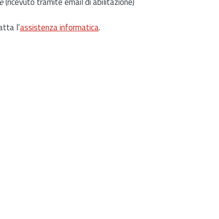
e
(ricevuto tramite email di abilitazione)
atta l’
assistenza informatica
.