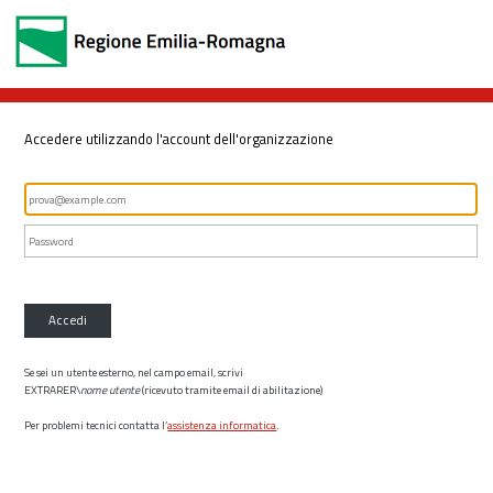
Accedere utilizzando l'account dell'organizzazione
Accedi
Se sei un utente esterno, nel campo email, scrivi
EXTRARER\
nome utente
(ricevuto tramite email di abilitazione)
Per problemi tecnici contatta l’
assistenza informatica
.