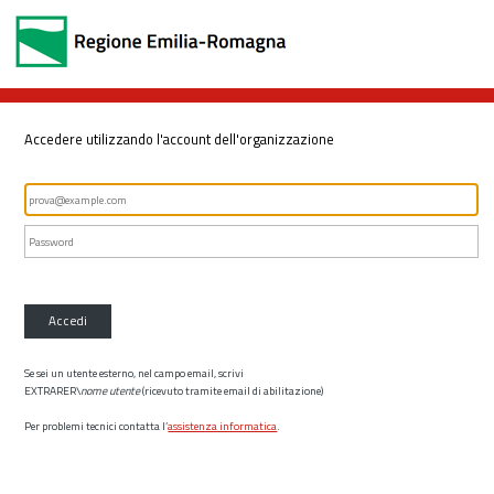
Accedere utilizzando l'account dell'organizzazione
Accedi
Se sei un utente esterno, nel campo email, scrivi
EXTRARER\
nome utente
(ricevuto tramite email di abilitazione)
Per problemi tecnici contatta l’
assistenza informatica
.