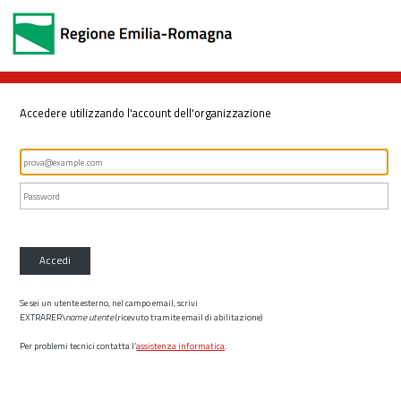
Accedere utilizzando l'account dell'organizzazione
Accedi
Se sei un utente esterno, nel campo email, scrivi
EXTRARER\
nome utente
(ricevuto tramite email di abilitazione)
Per problemi tecnici contatta l’
assistenza informatica
.