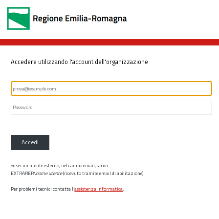
Accedere utilizzando l'account dell'organizzazione
Accedi
Se sei un utente esterno, nel campo email, scrivi
EXTRARER\
nome utente
(ricevuto tramite email di abilitazione)
Per problemi tecnici contatta l’
assistenza informatica
.