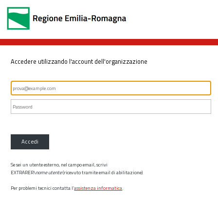
Accedere utilizzando l'account dell'organizzazione
Accedi
Se sei un utente esterno, nel campo email, scrivi
EXTRARER\
nome utente
(ricevuto tramite email di abilitazione)
Per problemi tecnici contatta l’
assistenza informatica
.