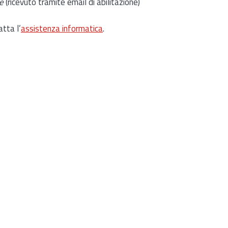
e
(ricevuto tramite email di abilitazione)
atta l’
assistenza informatica
.