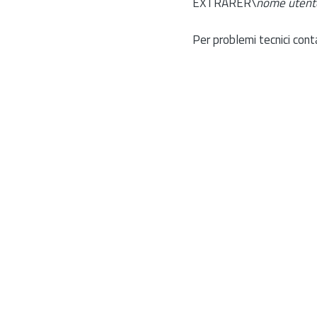
EXTRARER\
nome utent
Per problemi tecnici cont