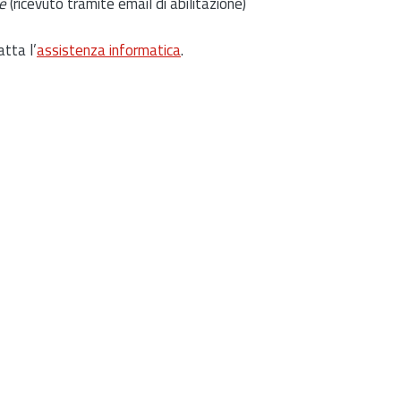
e
(ricevuto tramite email di abilitazione)
atta l’
assistenza informatica
.