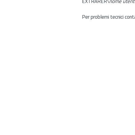
EXTRARER\
nome utent
Per problemi tecnici cont