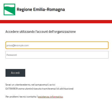
Accedere utilizzando l'account dell'organizzazione
Accedi
Se sei un utente esterno, nel campo email, scrivi
EXTRARER\
nome utente
(ricevuto tramite email di abilitazione)
Per problemi tecnici contatta l’
assistenza informatica
.