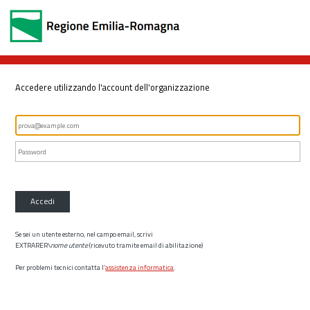
Accedere utilizzando l'account dell'organizzazione
Accedi
Se sei un utente esterno, nel campo email, scrivi
EXTRARER\
nome utente
(ricevuto tramite email di abilitazione)
Per problemi tecnici contatta l’
assistenza informatica
.