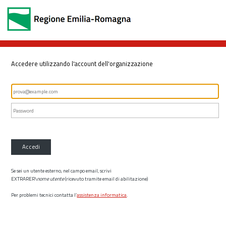
Accedere utilizzando l'account dell'organizzazione
Accedi
Se sei un utente esterno, nel campo email, scrivi
EXTRARER\
nome utente
(ricevuto tramite email di abilitazione)
Per problemi tecnici contatta l’
assistenza informatica
.