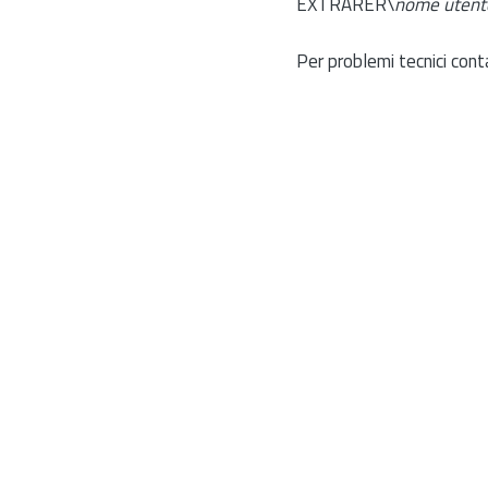
EXTRARER\
nome utent
Per problemi tecnici cont