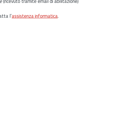
e
(ricevuto tramite email di abilitazione)
atta l’
assistenza informatica
.