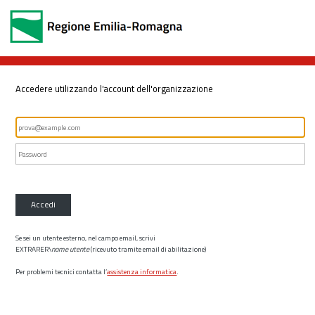
Accedere utilizzando l'account dell'organizzazione
Accedi
Se sei un utente esterno, nel campo email, scrivi
EXTRARER\
nome utente
(ricevuto tramite email di abilitazione)
Per problemi tecnici contatta l’
assistenza informatica
.