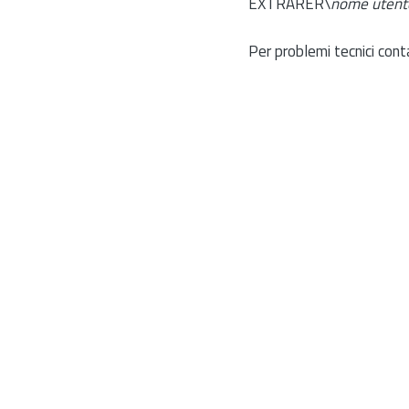
EXTRARER\
nome utent
Per problemi tecnici cont