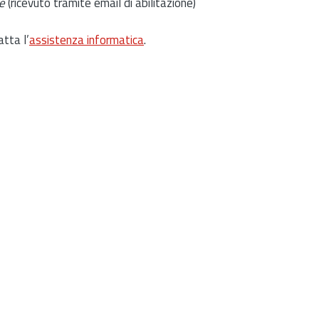
e
(ricevuto tramite email di abilitazione)
atta l’
assistenza informatica
.