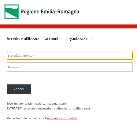
Accedere utilizzando l'account dell'organizzazione
Accedi
Se sei un utente esterno, nel campo email, scrivi
EXTRARER\
nome utente
(ricevuto tramite email di abilitazione)
Per problemi tecnici contatta l’
assistenza informatica
.