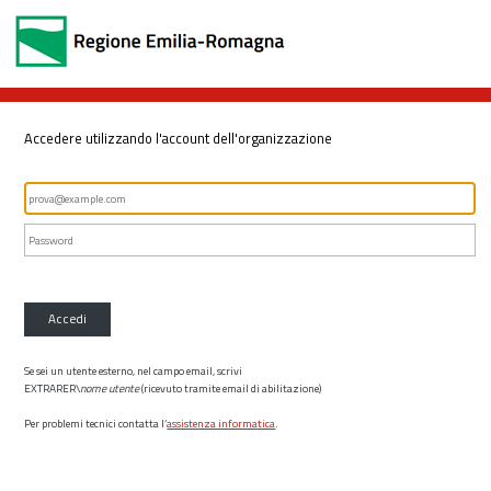
Accedere utilizzando l'account dell'organizzazione
Accedi
Se sei un utente esterno, nel campo email, scrivi
EXTRARER\
nome utente
(ricevuto tramite email di abilitazione)
Per problemi tecnici contatta l’
assistenza informatica
.