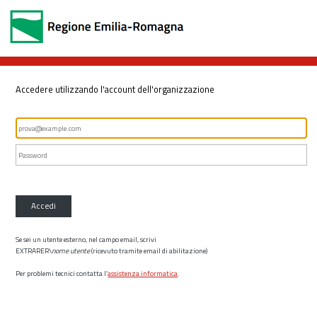
Accedere utilizzando l'account dell'organizzazione
Accedi
Se sei un utente esterno, nel campo email, scrivi
EXTRARER\
nome utente
(ricevuto tramite email di abilitazione)
Per problemi tecnici contatta l’
assistenza informatica
.