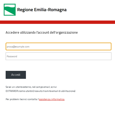
Accedere utilizzando l'account dell'organizzazione
Accedi
Se sei un utente esterno, nel campo email, scrivi
EXTRARER\
nome utente
(ricevuto tramite email di abilitazione)
Per problemi tecnici contatta l’
assistenza informatica
.