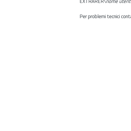
EXTRARER\
nome utent
Per problemi tecnici cont