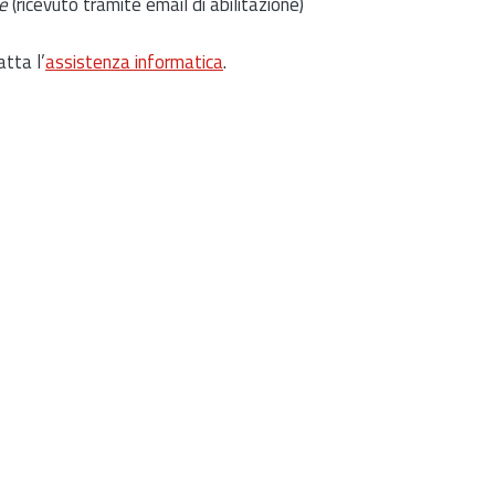
e
(ricevuto tramite email di abilitazione)
atta l’
assistenza informatica
.