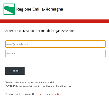
Accedere utilizzando l'account dell'organizzazione
Accedi
Se sei un utente esterno, nel campo email, scrivi
EXTRARER\
nome utente
(ricevuto tramite email di abilitazione)
Per problemi tecnici contatta l’
assistenza informatica
.