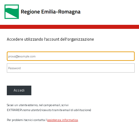
Accedere utilizzando l'account dell'organizzazione
Accedi
Se sei un utente esterno, nel campo email, scrivi
EXTRARER\
nome utente
(ricevuto tramite email di abilitazione)
Per problemi tecnici contatta l’
assistenza informatica
.