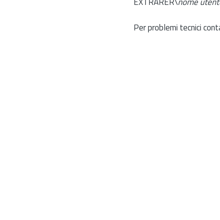
EXTRARER\
nome utent
Per problemi tecnici cont