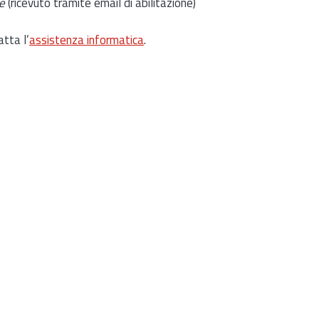
e
(ricevuto tramite email di abilitazione)
atta l’
assistenza informatica
.