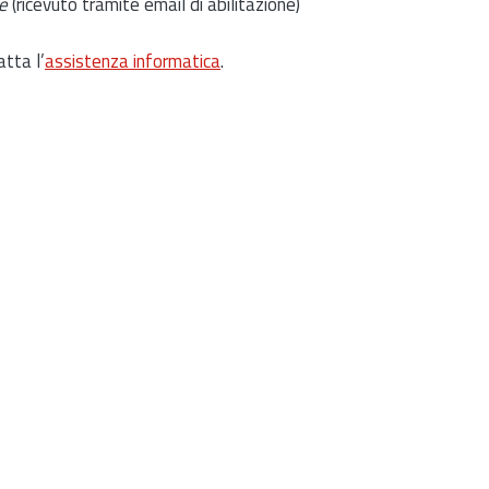
e
(ricevuto tramite email di abilitazione)
atta l’
assistenza informatica
.