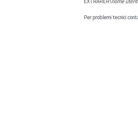
EXTRARER\
nome utent
Per problemi tecnici cont