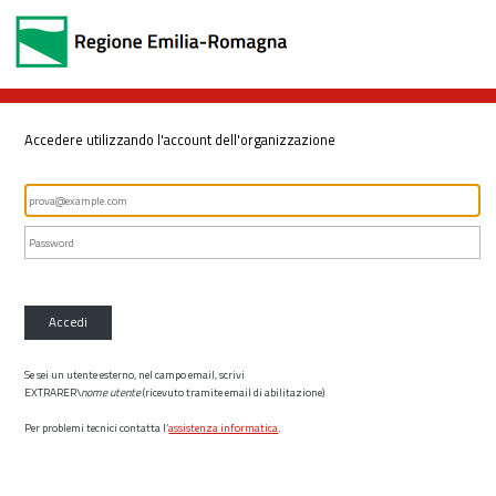
Accedere utilizzando l'account dell'organizzazione
Accedi
Se sei un utente esterno, nel campo email, scrivi
EXTRARER\
nome utente
(ricevuto tramite email di abilitazione)
Per problemi tecnici contatta l’
assistenza informatica
.