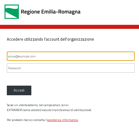
Accedere utilizzando l'account dell'organizzazione
Accedi
Se sei un utente esterno, nel campo email, scrivi
EXTRARER\
nome utente
(ricevuto tramite email di abilitazione)
Per problemi tecnici contatta l’
assistenza informatica
.