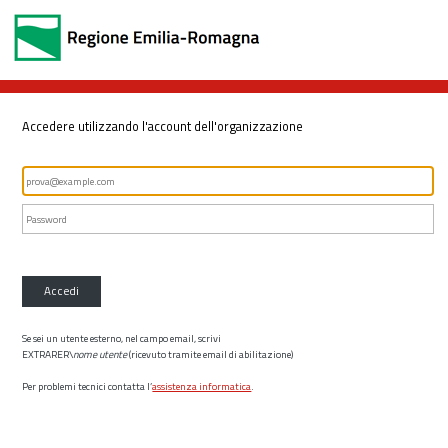
Accedere utilizzando l'account dell'organizzazione
Accedi
Se sei un utente esterno, nel campo email, scrivi
EXTRARER\
nome utente
(ricevuto tramite email di abilitazione)
Per problemi tecnici contatta l’
assistenza informatica
.