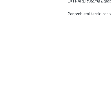
EXTRARER\
nome utent
Per problemi tecnici cont