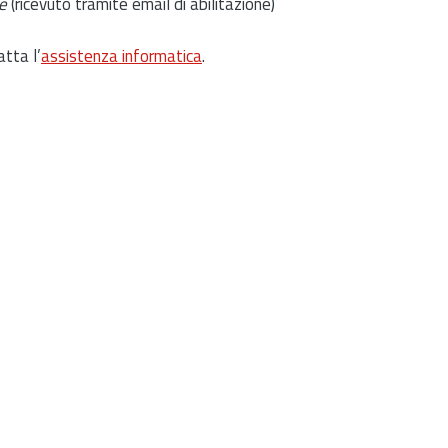
e
(ricevuto tramite email di abilitazione)
atta l’
assistenza informatica
.