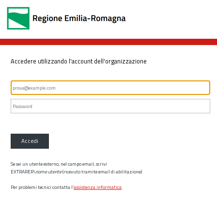
Accedere utilizzando l'account dell'organizzazione
Accedi
Se sei un utente esterno, nel campo email, scrivi
EXTRARER\
nome utente
(ricevuto tramite email di abilitazione)
Per problemi tecnici contatta l’
assistenza informatica
.