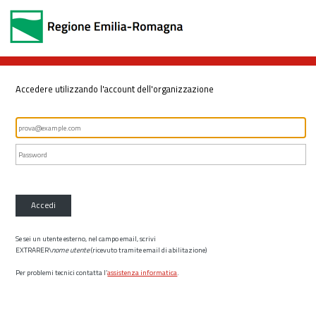
Accedere utilizzando l'account dell'organizzazione
Accedi
Se sei un utente esterno, nel campo email, scrivi
EXTRARER\
nome utente
(ricevuto tramite email di abilitazione)
Per problemi tecnici contatta l’
assistenza informatica
.