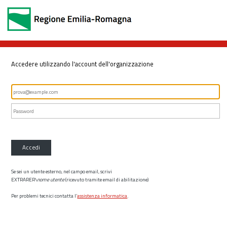
Accedere utilizzando l'account dell'organizzazione
Accedi
Se sei un utente esterno, nel campo email, scrivi
EXTRARER\
nome utente
(ricevuto tramite email di abilitazione)
Per problemi tecnici contatta l’
assistenza informatica
.