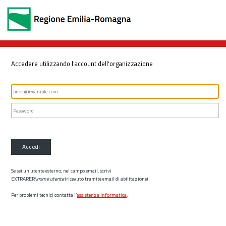
Accedere utilizzando l'account dell'organizzazione
Accedi
Se sei un utente esterno, nel campo email, scrivi
EXTRARER\
nome utente
(ricevuto tramite email di abilitazione)
Per problemi tecnici contatta l’
assistenza informatica
.