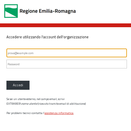
Accedere utilizzando l'account dell'organizzazione
Accedi
Se sei un utente esterno, nel campo email, scrivi
EXTRARER\
nome utente
(ricevuto tramite email di abilitazione)
Per problemi tecnici contatta l’
assistenza informatica
.