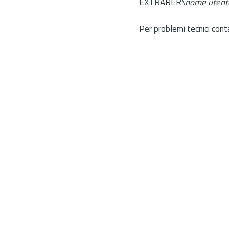
EXTRARER\
nome utent
Per problemi tecnici cont