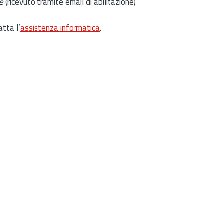
e
(ricevuto tramite email di abilitazione)
atta l’
assistenza informatica
.