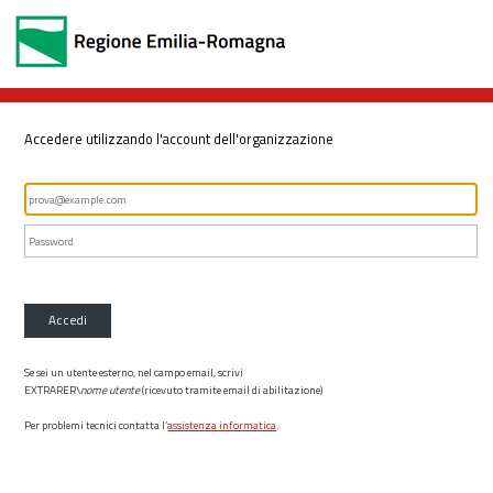
Accedere utilizzando l'account dell'organizzazione
Accedi
Se sei un utente esterno, nel campo email, scrivi
EXTRARER\
nome utente
(ricevuto tramite email di abilitazione)
Per problemi tecnici contatta l’
assistenza informatica
.