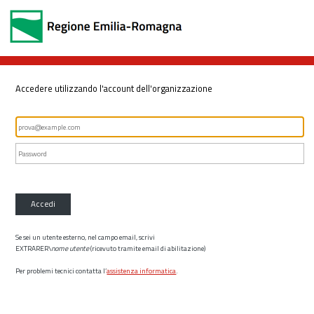
Accedere utilizzando l'account dell'organizzazione
Accedi
Se sei un utente esterno, nel campo email, scrivi
EXTRARER\
nome utente
(ricevuto tramite email di abilitazione)
Per problemi tecnici contatta l’
assistenza informatica
.