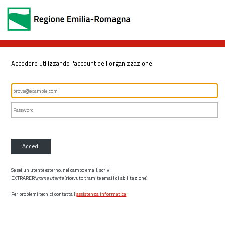
Accedere utilizzando l'account dell'organizzazione
Accedi
Se sei un utente esterno, nel campo email, scrivi
EXTRARER\
nome utente
(ricevuto tramite email di abilitazione)
Per problemi tecnici contatta l’
assistenza informatica
.