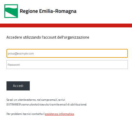
Accedere utilizzando l'account dell'organizzazione
Accedi
Se sei un utente esterno, nel campo email, scrivi
EXTRARER\
nome utente
(ricevuto tramite email di abilitazione)
Per problemi tecnici contatta l’
assistenza informatica
.