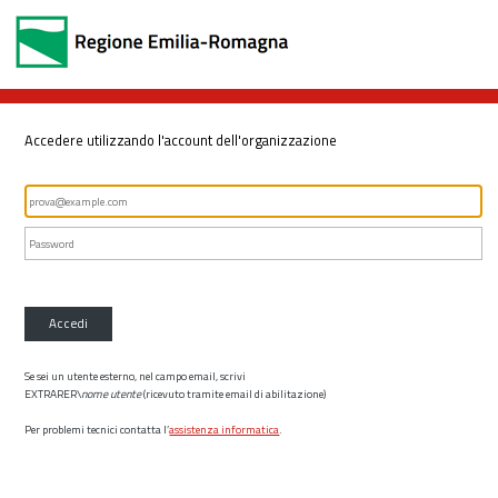
Accedere utilizzando l'account dell'organizzazione
Accedi
Se sei un utente esterno, nel campo email, scrivi
EXTRARER\
nome utente
(ricevuto tramite email di abilitazione)
Per problemi tecnici contatta l’
assistenza informatica
.