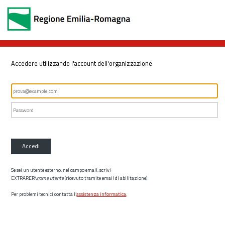
Accedere utilizzando l'account dell'organizzazione
Accedi
Se sei un utente esterno, nel campo email, scrivi
EXTRARER\
nome utente
(ricevuto tramite email di abilitazione)
Per problemi tecnici contatta l’
assistenza informatica
.