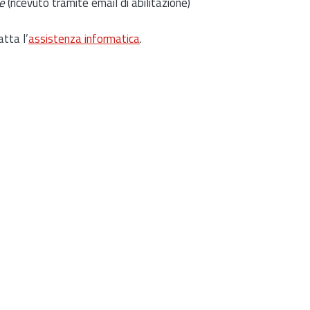
e
(ricevuto tramite email di abilitazione)
atta l’
assistenza informatica
.