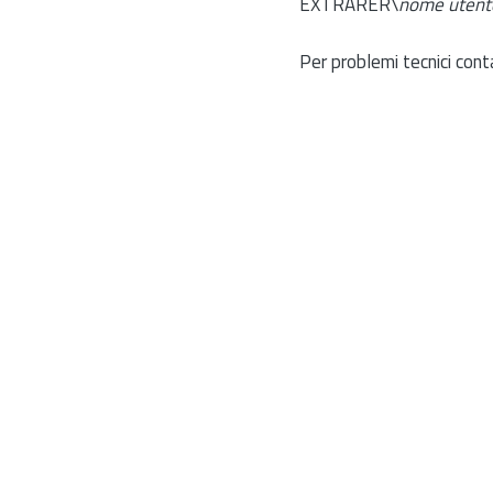
EXTRARER\
nome utent
Per problemi tecnici cont