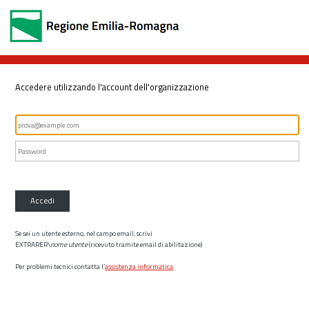
Accedere utilizzando l'account dell'organizzazione
Accedi
Se sei un utente esterno, nel campo email, scrivi
EXTRARER\
nome utente
(ricevuto tramite email di abilitazione)
Per problemi tecnici contatta l’
assistenza informatica
.