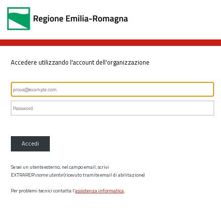
Accedere utilizzando l'account dell'organizzazione
Accedi
Se sei un utente esterno, nel campo email, scrivi
EXTRARER\
nome utente
(ricevuto tramite email di abilitazione)
Per problemi tecnici contatta l’
assistenza informatica
.