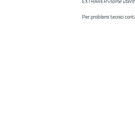
EXTRARER\
nome utent
Per problemi tecnici cont