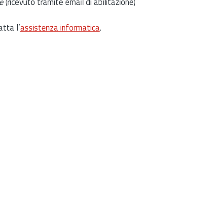
e
(ricevuto tramite email di abilitazione)
atta l’
assistenza informatica
.