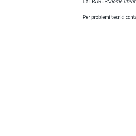
EXTRARER\
nome utent
Per problemi tecnici cont