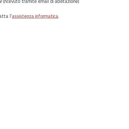
e
(ricevuto tramite email di abilitazione)
atta l’
assistenza informatica
.