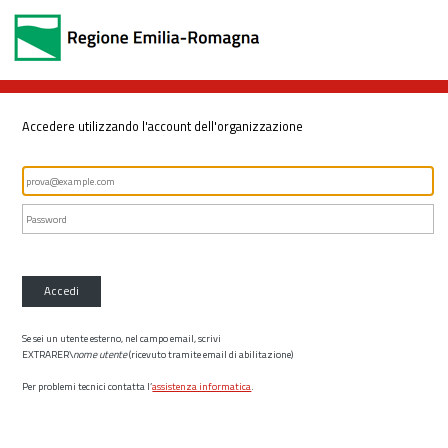
Accedere utilizzando l'account dell'organizzazione
Accedi
Se sei un utente esterno, nel campo email, scrivi
EXTRARER\
nome utente
(ricevuto tramite email di abilitazione)
Per problemi tecnici contatta l’
assistenza informatica
.