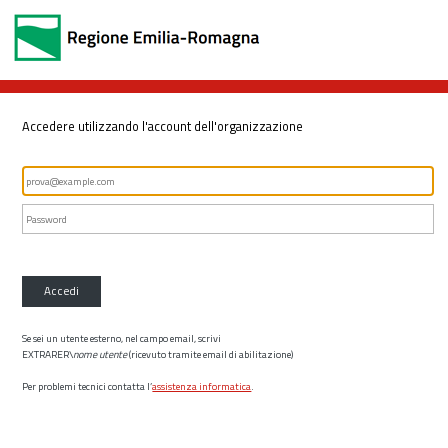
Accedere utilizzando l'account dell'organizzazione
Accedi
Se sei un utente esterno, nel campo email, scrivi
EXTRARER\
nome utente
(ricevuto tramite email di abilitazione)
Per problemi tecnici contatta l’
assistenza informatica
.