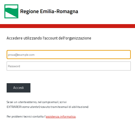
Accedere utilizzando l'account dell'organizzazione
Accedi
Se sei un utente esterno, nel campo email, scrivi
EXTRARER\
nome utente
(ricevuto tramite email di abilitazione)
Per problemi tecnici contatta l’
assistenza informatica
.