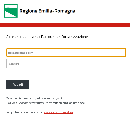
Accedere utilizzando l'account dell'organizzazione
Accedi
Se sei un utente esterno, nel campo email, scrivi
EXTRARER\
nome utente
(ricevuto tramite email di abilitazione)
Per problemi tecnici contatta l’
assistenza informatica
.