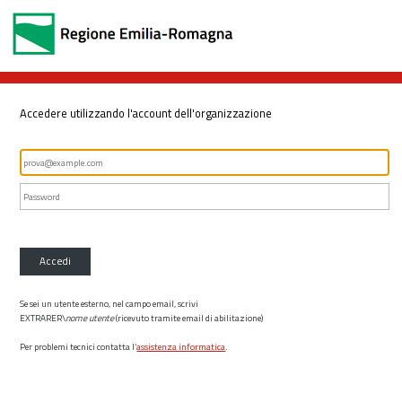
Accedere utilizzando l'account dell'organizzazione
Accedi
Se sei un utente esterno, nel campo email, scrivi
EXTRARER\
nome utente
(ricevuto tramite email di abilitazione)
Per problemi tecnici contatta l’
assistenza informatica
.