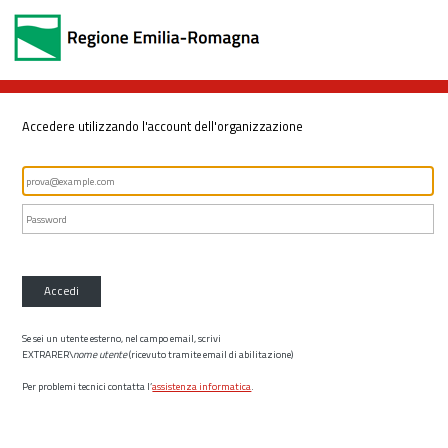
Accedere utilizzando l'account dell'organizzazione
Accedi
Se sei un utente esterno, nel campo email, scrivi
EXTRARER\
nome utente
(ricevuto tramite email di abilitazione)
Per problemi tecnici contatta l’
assistenza informatica
.